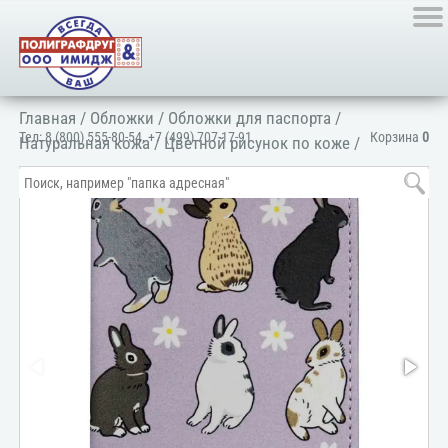
Главная
/
Обложки
/
Обложки для паспорта
/
Тел:
8 (800) 555-80-54
,
+7 (499) 707-17-91
Корзина
0
Натуральная кожа
/
Цветной рисунок по коже
/