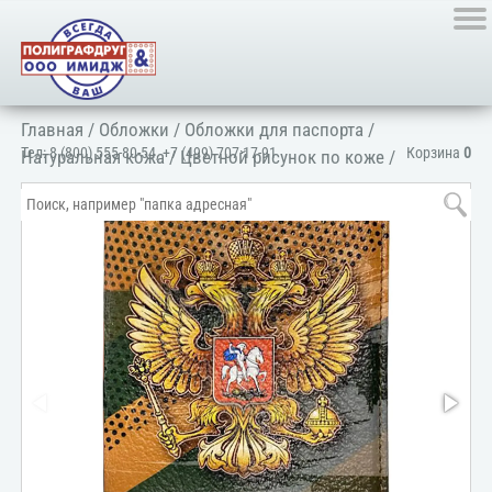
Главная
/
Обложки
/
Обложки для паспорта
/
Тел:
8 (800) 555-80-54
,
+7 (499) 707-17-91
Корзина
0
Натуральная кожа
/
Цветной рисунок по коже
/