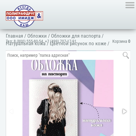
Главная
/
Обложки
/
Обложки для паспорта
/
Тел:
8 (800) 555-80-54
,
+7 (499) 707-17-91
Корзина
0
Натуральная кожа
/
Цветной рисунок по коже
/