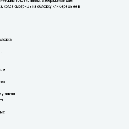
ническим воздействиям. Изображение дает
з, когда смотришь на обложку или берешь ее в
Обложка
:
ным
ожа
х уголков
ез
ные