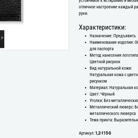
устойчивое к истиранию и меха
отличное настроение каждый ра
руки.
Характеристики:
Назначение: Предъявить
Наименование изделия: 
для паспорта
Метод нанесения логотипа
Цветной рисунок
Вид натуральной кожи:
Натуральная кожа с цвет
рисунком
Материал: Натуральная к
Цвет: Чёрный
Уголки: Без металлически
Металлический люверс: Б
металлического люверса
Тема принта: Выразитель
Артикул:
1,2-115-0