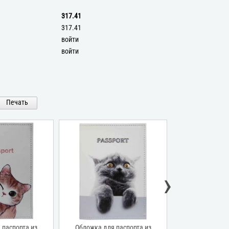
317.41
317.41
войти
войти
Печать
›
 паспорта из
Обложка для паспорта из
Обложка для 