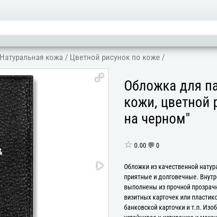
Натуральная кожа
/
Цветной рисунок по коже
/
Обложка для па
кожи, цветной 
на черном"
☆
0.00 💬 0
Обложки из качественной натур
приятные и долговечные. Внут
выполнены из прочной прозрачн
визитных карточек или пластико
банковской карточки и т.п. Изо