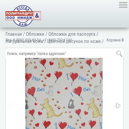
Главная
/
Обложки
/
Обложки для паспорта
/
Тел:
8 (800) 555-80-54
,
+7 (499) 707-17-91
Корзина
0
Натуральная кожа
/
Цветной рисунок по коже
/