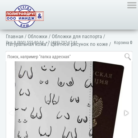
Главная
/
Обложки
/
Обложки для паспорта
/
Тел:
8 (800) 555-80-54
,
+7 (499) 707-17-91
Корзина
0
Натуральная кожа
/
Цветной рисунок по коже
/