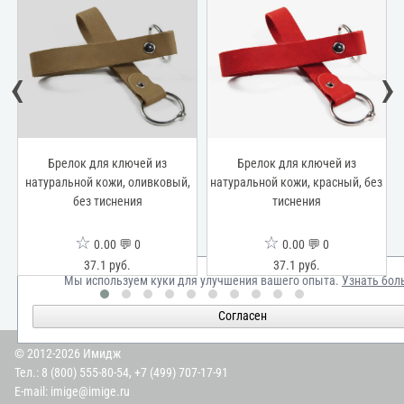
‹
›
 ключей из
Брелок для ключей из
Брелок для клю
жи, оливковый,
натуральной кожи, красный, без
натуральной кожи, 
снения
тиснения
тиснения
☆
☆
0 💬 0
0.00 💬 0
0.00 💬
 руб.
37.1 руб.
37.1 руб.
Мы используем куки для улучшения вашего опыта.
Узнать бол
Согласен
© 2012-2026 Имидж
Тел.:
8 (800) 555-80-54
,
+7 (499) 707-17-91
E-mail:
imige@imige.ru