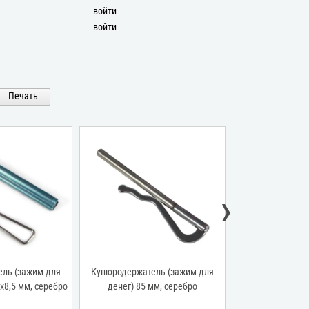
войти
войти
Печать
›
ль (зажим для
Купюродержатель (зажим для
Кнопки для па
х8,5 мм, серебро
денег) 85 мм, серебро
шляпки 12 мм, дл
сере