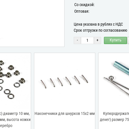
Со скидкой:
Оптовая:
Цена указана в рублях с НДС
Срок отгрузки по согласованию
-
+
Купить
) диаметр 10 мм,
Наконечники для шнурков 15х2 мм
Купюродержате
 мм, высота ножки
денег) размер 75
серебро