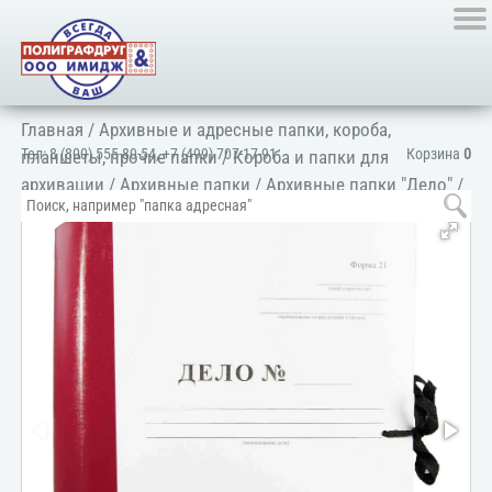
Главная
/
Архивные и адресные папки, короба,
Тел:
8 (800) 555-80-54
,
+7 (499) 707-17-91
Корзина
0
планшеты, прочие папки
/
Короба и папки для
архивации
/
Архивные папки
/
Архивные папки "Дело"
/