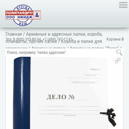
Главная
/
Архивные и адресные папки, короба,
Тел:
8 (800) 555-80-54
,
+7 (499) 707-17-91
Корзина
0
планшеты, прочие папки
/
Короба и папки для
архивации
/
Архивные папки
/
Архивные папки "Дело"
/