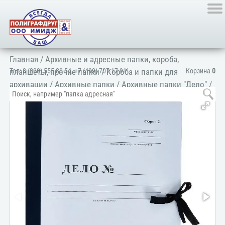
Главная
/
Архивные и адресные папки, короба,
Тел:
8 (800) 555-80-54
,
+7 (499) 707-17-91
Корзина
0
планшеты, прочие папки
/
Короба и папки для
архивации
/
Архивные папки
/
Архивные папки "Дело"
/