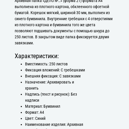
Архивная папка «ДЕЛО №…» (форма 21) формата А4
выполнена из плотного картона, обклеенного офсетной
бумагой. Корешок мягкий, шириной 30 мм, выполнен из
синего бумвинила. Внутренние гребешки с 4 отверстиями
из плотного картона и бумвинила того же цвета
позволяют подшивать документы с помощью шнура до
250 листов. В закрытом виде папка фиксируется двумя
завязками.
Характеристики:
Вместимость: 250 листов
Фиксация вложений: С гребешками
Внешняя фиксация: С завязками
Назначение: Архивировать и
хранить
Надпись (текст и рисунок): Без
надписи
Материал: Бумвинил
Формат: А4
Цвет: Синий
Наименование изделия: Архивная