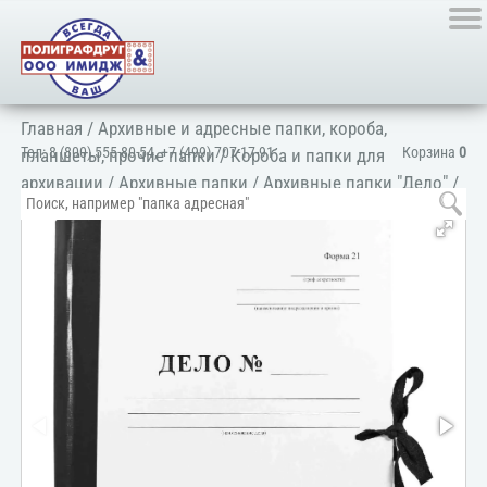
Главная
/
Архивные и адресные папки, короба,
Тел:
8 (800) 555-80-54
,
+7 (499) 707-17-91
Корзина
0
планшеты, прочие папки
/
Короба и папки для
архивации
/
Архивные папки
/
Архивные папки "Дело"
/