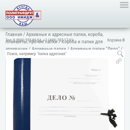
Главная
/
Архивные и адресные папки, короба,
Тел:
8 (800) 555-80-54
,
+7 (499) 707-17-91
Корзина
0
планшеты, прочие папки
/
Короба и папки для
архивации
/
Архивные папки
/
Архивные папки "Дело"
/