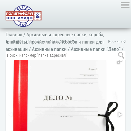
Главная
/
Архивные и адресные папки, короба,
планшеты, прочие папки
/
Короба и папки для
Тел:
8 (800) 555-80-54
,
+7 (499) 707-17-91
Корзина
0
архивации
/
Архивные папки
/
Архивные папки "Дело"
/