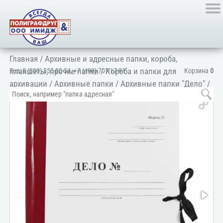
Главная
/
Архивные и адресные папки, короба,
планшеты, прочие папки
/
Короба и папки для
Тел:
8 (800) 555-80-54
,
+7 (499) 707-17-91
Корзина
0
архивации
/
Архивные папки
/
Архивные папки "Дело"
/