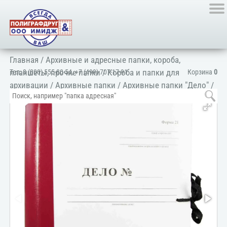
Главная
/
Архивные и адресные папки, короба,
планшеты, прочие папки
/
Короба и папки для
Тел:
8 (800) 555-80-54
,
+7 (499) 707-17-91
Корзина
0
архивации
/
Архивные папки
/
Архивные папки "Дело"
/