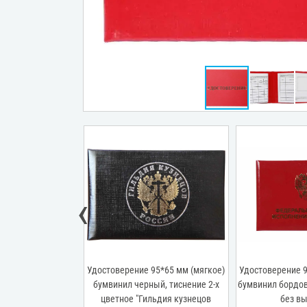
‹
о проверке знаний
Удостоверение 95*65 мм (мягкое)
Удостоверение 9
охраны труда,
бумвинил черный, тиснение 2-х
бумвинил бордов
80 мм, бумвинил
цветное "Гильдия кузнецов
без в