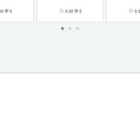
☆
☆
00 💬 0
0.00 💬 0
0.0