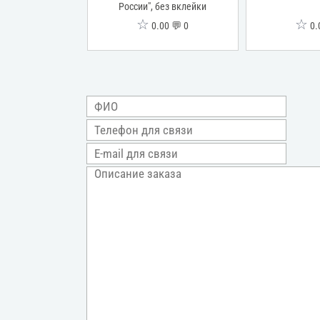
, инд.блок
России", без вклейки
☆
☆
00 💬 0
0.00 💬 0
0.