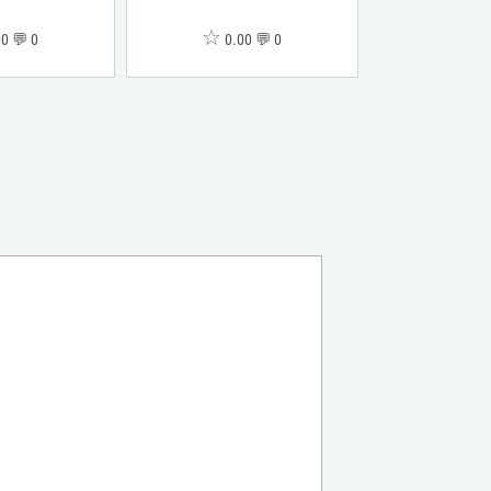
☆
☆
0 💬 0
0.00 💬 0
0.0