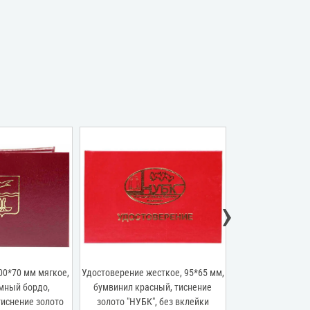
›
00*70 мм мягкое,
Удостоверение жесткое, 95*65 мм,
Студенческий б
мный бордо,
бумвинил красный, тиснение
синий, инд
тиснение золото
золото "НУБК", без вклейки