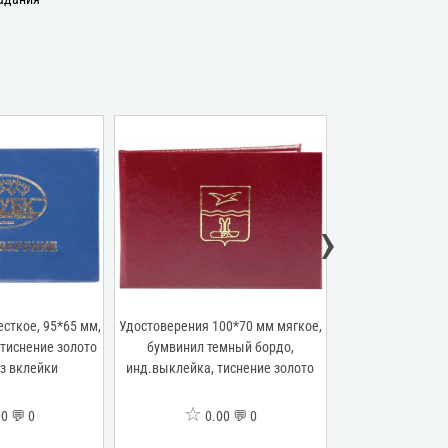
›
сткое, 95*65 мм,
Удостоверения 100*70 мм мягкое,
Удостоверение же
 тиснение золото
бумвинил темный бордо,
бумвинил крас
ез вклейки
инд.выклейка, тиснение золото
золото "НУБК"
☆
☆
0 💬 0
0.00 💬 0
0.0