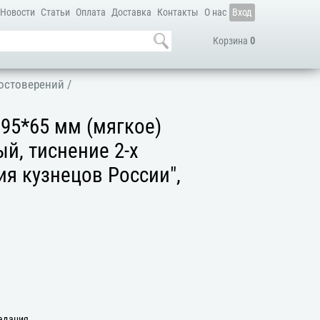
Новости
Статьи
Оплата
Доставка
Контакты
О нас
Вход
Корзина
0
остоверений
/
95*65 мм (мягкое)
й, тиснение 2-х
ия кузнецов России",
задания