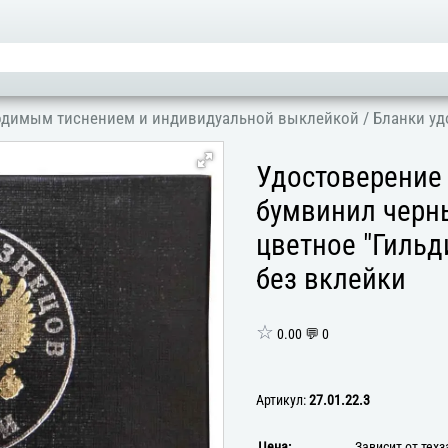
ходимым тиснением и индивидуальной выклейкой
/
Бланки уд
Удостоверение 
бумвинил черны
цветное "Гильд
без вклейки
☆
0.00 💬 0
Артикул:
27.01.22.3
Цена:
Зависит от тех