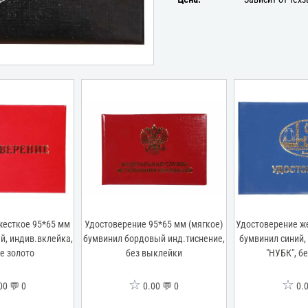
жесткое 95*65 мм
Удостоверение 95*65 мм (мягкое)
Удостоверение же
й, индив.вклейка,
бумвинил бордовый инд.тиснение,
бумвинил синий,
е золото
без выклейки
"НУБК", б
☆
☆
00 💬 0
0.00 💬 0
0.0