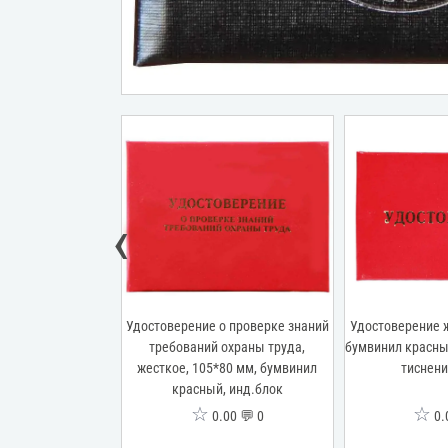
‹
5*105 мм, мягкое,
Удостоверение о проверке знаний
Удостоверение 
ил синий
требований охраны труда,
бумвинил красны
жесткое, 105*80 мм, бумвинил
тиснени
красный, инд.блок
☆
☆
00 💬 0
0.00 💬 0
0.