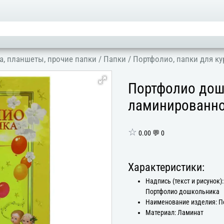
а, планшеты, прочие папки
/
Папки
/
Портфолио, папки для к
Портфолио дош
ламинированное
☆
0.00 💬 0
Характеристики:
Надпись (текст и рисунок):
Портфолио дошкольника
Наименование изделия: П
Материал: Ламинат