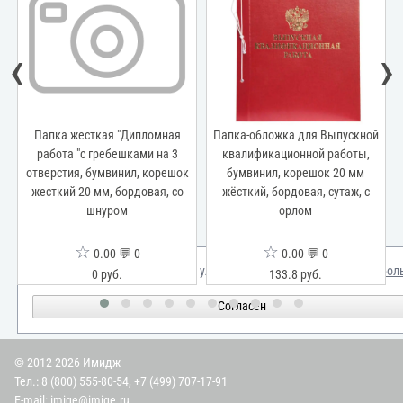
‹
›
Папка жесткая "Дипломная
Папка-обложка для Выпускной
работа "с гребешками на 3
квалификационной работы,
отверстия, бумвинил, корешок
бумвинил, корешок 20 мм
0
жесткий 20 мм, бордовая, со
жёсткий, бордовая, сутаж, с
шнуром
орлом
☆
☆
0.00 💬 0
0.00 💬 0
Мы используем куки для улучшения вашего опыта.
Узнать бол
0 руб.
133.8 руб.
Согласен
© 2012-2026 Имидж
Тел.:
8 (800) 555-80-54
,
+7 (499) 707-17-91
E-mail:
imige@imige.ru