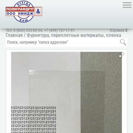
Тел:
8 (800) 555-80-54
,
+7 (499) 707-17-91
Корзина
0
Главная
/
Фурнитура, переплетные материалы, пленка
ПВХ, картон
/
Пленка ПВХ
/