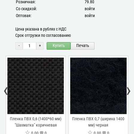
Розничная:
79.80
Со скидкой:
войти
Оптовая:
войти
Цена указана в рублях с НДС
Срок отгрузки по согласованию
-
+
Купить
Печать
‹
›
Пленка ПВХ 0,6 (1400*60 мм)
Пленка ПВХ 0,7 (ширина 1400
я
"Шахматка" коричневая
мм) черная
☆
☆
0.00 💬 0
0.00 💬 0