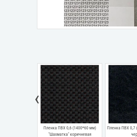
‹
,6 (1400*60 мм)
Пленка ПВХ 0,6 (1400*60 мм)
Пленка ПВХ 0,7 
ор" красная
"Шахматка" коричневая
че