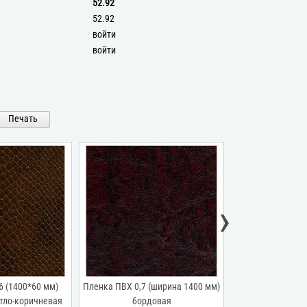
52.92
52.92
войти
войти
Печать
›
6 (1400*60 мм)
Пленка ПВХ 0,7 (ширина 1400 мм)
Пленка ПВХ 0,3
етло-коричневая
бордовая
"Элит-С"