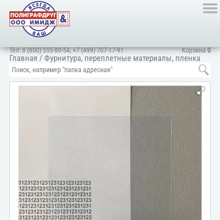
Тел:
8 (800) 555-80-54
,
+7 (499) 707-17-91
Корзина
0
Главная
/
Фурнитура, переплетные материалы, пленка
ПВХ, картон
/
Пленка ПВХ
/