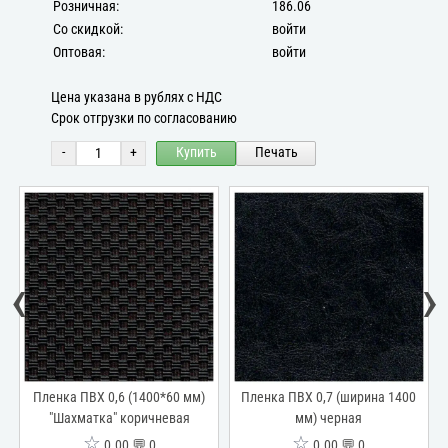
Розничная:
186.06
Со скидкой:
войти
Оптовая:
войти
Цена указана в рублях с НДС
Срок отгрузки по согласованию
-
+
Купить
Печать
‹
›
ка ПВХ 0,6 (1400*60 мм)
Пленка ПВХ 0,7 (ширина 1400
Пленка ПВ
Шахматка" коричневая
мм) черная
мм
☆
☆
0.00 💬 0
0.00 💬 0