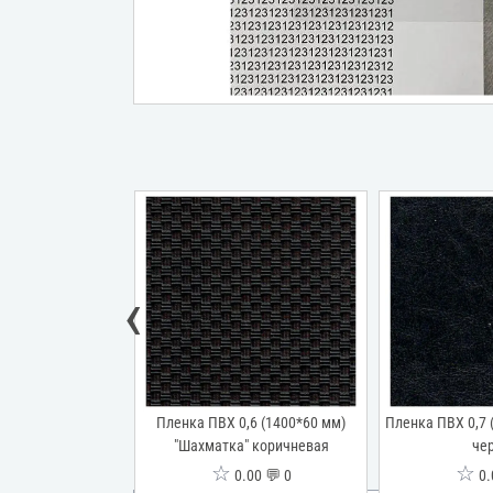
‹
,6 (1400*60 мм)
Пленка ПВХ 0,6 (1400*60 мм)
Пленка ПВХ 0,7 
ор" красная
"Шахматка" коричневая
че
☆
☆
00 💬 0
0.00 💬 0
0.