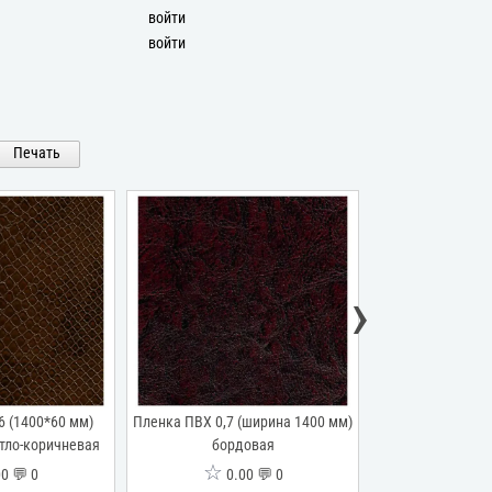
войти
войти
Печать
›
6 (1400*60 мм)
Пленка ПВХ 0,7 (ширина 1400 мм)
Пленка ПВХ 0,3
етло-коричневая
бордовая
"Элит-С"
☆
☆
0 💬 0
0.00 💬 0
0.0