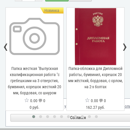
Новинка
‹
›
сткая "Выпускная
Папка-обложка для Дипломной
Папка-обложка
ционная работа "с
работы, бумвинил, корешок 20
квалификацио
ми на 3 отверстия,
мм жёсткий, бордовая, с орлом,
бумвинил, к
корешок жесткий 20
на 2-х болтах
жёсткий, красная
довая, со шнуром
бол
☆
☆
☆
0.00 💬 0
0.00 💬 0
0.0
Мы используем куки для улучшения вашего опыта.
Узнать бол
0 руб.
162.27 руб.
162.2
Согласен