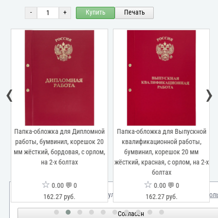
-
+
Купить
Печать
‹
›
Папка-обложка для Дипломной
Папка-обложка для Выпускной
работы, бумвинил, корешок 20
квалификационной работы,
мм жёсткий, бордовая, с орлом,
бумвинил, корешок 20 мм
0
на 2-х болтах
жёсткий, красная, с орлом, на 2-х
болтах
☆
☆
0.00 💬 0
0.00 💬 0
Мы используем куки для улучшения вашего опыта.
Узнать бол
162.27 руб.
162.27 руб.
Согласен