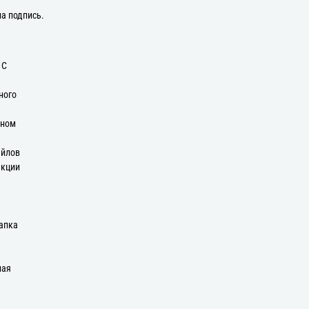
на подпись.
 С
ного
оном
айлов
екции
апка
ная