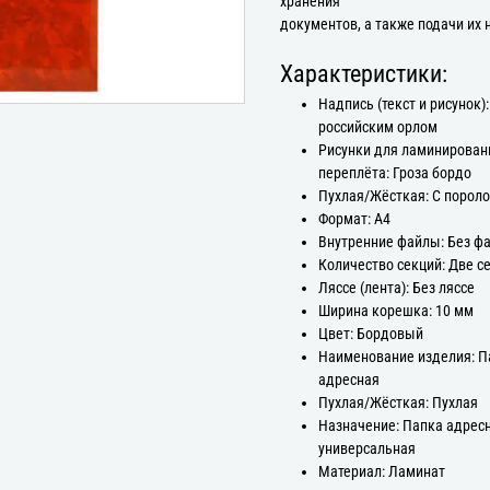
хранения
документов, а также подачи их 
Характеристики:
Надпись (текст и рисунок):
российским орлом
Рисунки для ламинирован
переплёта: Гроза бордо
Пухлая/Жёсткая: С порол
Формат: А4
Внутренние файлы: Без ф
Количество секций: Две с
Ляссе (лента): Без ляссе
Ширина корешка: 10 мм
Цвет: Бордовый
Наименование изделия: П
адресная
Пухлая/Жёсткая: Пухлая
Назначение: Папка адрес
универсальная
Материал: Ламинат