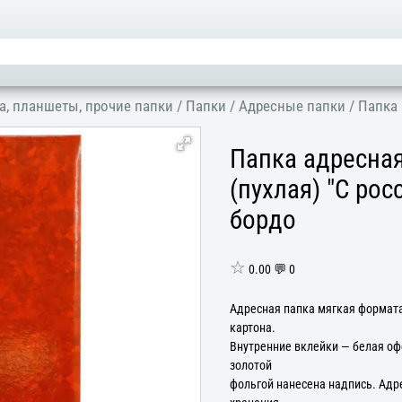
а, планшеты, прочие папки
/
Папки
/
Адресные папки
/
Папка 
Папка адресна
(пухлая) "С ро
бордо
☆
0.00 💬 0
Адресная папка мягкая формата
картона.
Внутренние вклейки — белая оф
золотой
фольгой нанесена надпись. Адр