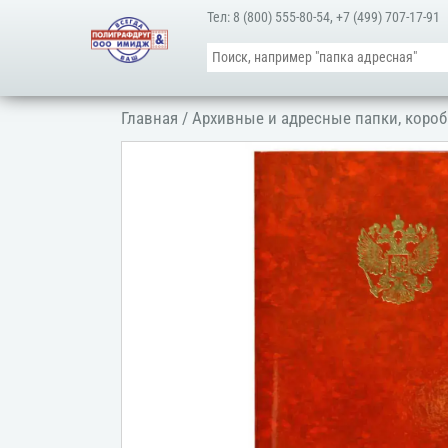
Тел:
8 (800) 555-80-54
,
+7 (499) 707-17-91
Главная
/
Архивные и адресные папки, короб