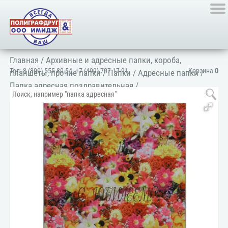
Главная
/
Архивные и адресные папки, короба,
Тел:
8 (800) 555-80-54
,
+7 (499) 707-17-91
Корзина
0
планшеты, прочие папки
/
Папки
/
Адресные папки
/
Папка адресная поздравительная
/