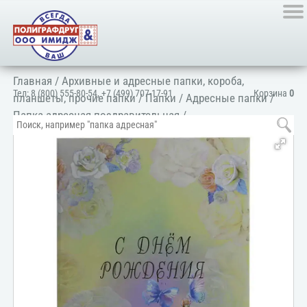
Главная
/
Архивные и адресные папки, короба,
Тел:
8 (800) 555-80-54
,
+7 (499) 707-17-91
Корзина
0
планшеты, прочие папки
/
Папки
/
Адресные папки
/
Папка адресная поздравительная
/