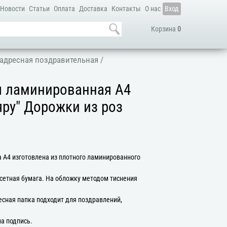
Новости
Статьи
Оплата
Доставка
Контакты
О нас
Вход
Корзина
0
адресная поздравительная
/
я ламинированная А4
яру" Дорожки из роз
 А4 изготовлена из плотного ламинированного
сетная бумага. На обложку методом тиснения
есная папка подходит для поздравлений,
на подпись.