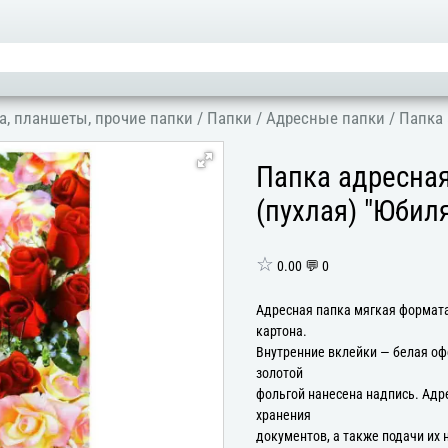
а, планшеты, прочие папки
/
Папки
/
Адресные папки
/
Папка 
Папка адресна
(пухлая) "Юбил
☆
0.00 💬 0
Адресная папка мягкая формата
картона.
Внутренние вклейки — белая оф
золотой
фольгой нанесена надпись. Адр
хранения
документов, а также подачи их 