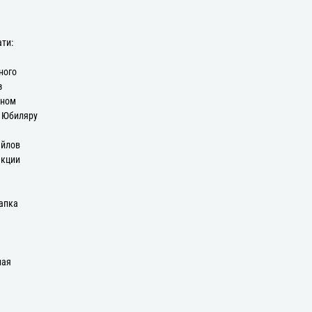
ати:
ного
з
оном
: Юбиляру
айлов
екции
апка
ная