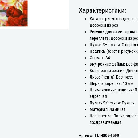
Характеристики:
Каталог рисунков для печ
Дорожки из роз
Рисунки для ламинирован
переплёта: Дорожки из ро
Пухлая/Жёсткая: С порол
Надпись (текст и рисунок)
Формат: А4
Внутренние файлы: Без ф
Количество секций: Две с
Ляссе (лента): Без ляссе
Ширина корешка: 10 мм
Наименование изделия: П
адресная
Пухлая/Жёсткая: Пухлая
Материал: Ламинат
Назначение: Папка адрес
поздравительная
Артикул:
ПЛ4006-1599