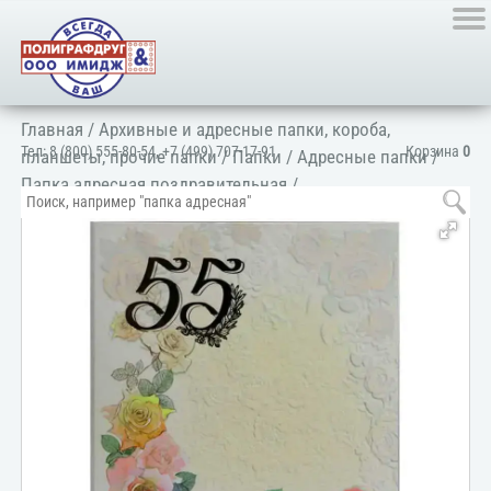
Главная
/
Архивные и адресные папки, короба,
Тел:
8 (800) 555-80-54
,
+7 (499) 707-17-91
Корзина
0
планшеты, прочие папки
/
Папки
/
Адресные папки
/
Папка адресная поздравительная
/