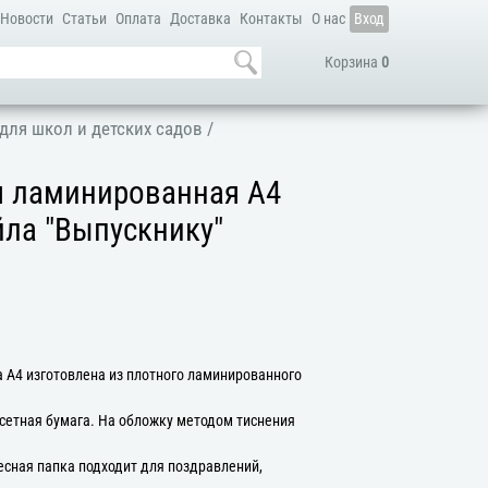
Новости
Статьи
Оплата
Доставка
Контакты
О нас
Вход
Корзина
0
для школ и детских садов
/
я ламинированная А4
айла "Выпускнику"
 А4 изготовлена из плотного ламинированного
сетная бумага. На обложку методом тиснения
есная папка подходит для поздравлений,