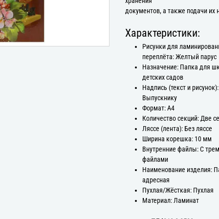
хранения
документов, а также подачи их 
Характеристики:
Рисунки для ламинирован
переплёта: Желтый парус
Назначение: Папка для ш
детских садов
Надпись (текст и рисунок):
Выпускнику
Формат: А4
Количество секций: Две с
Ляссе (лента): Без ляссе
Ширина корешка: 10 мм
Внутренние файлы: С тре
файлами
Наименование изделия: П
адресная
Пухлая/Жёсткая: Пухлая
Материал: Ламинат