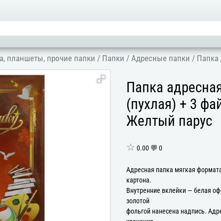
а, планшеты, прочие папки
/
Папки
/
Адресные папки
/
Папка 
Папка адресна
(пухлая) + 3 ф
Желтый парус
☆
0.00 💬 0
Адресная папка мягкая формата
картона.
Внутренние вклейки — белая оф
золотой
фольгой нанесена надпись. Адр