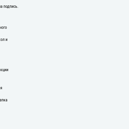
на подпись.
ного
кол и
екции
мя
апка