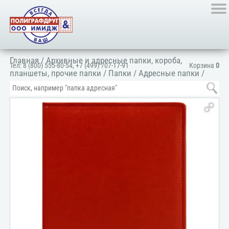
Главная
/
Архивные и адресные папки, короба,
Тел:
8 (800) 555-80-54
,
+7 (499) 707-17-91
Корзина
0
планшеты, прочие папки
/
Папки
/
Адресные папки
/
Папка адресная универсальная
/