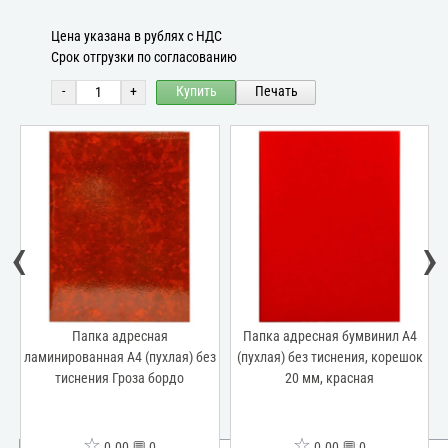
Цена указана в рублях с НДС
Срок отгрузки по согласованию
-
+
Купить
Печать
‹
›
е
Папка адресная
Папка адресная бумвинил А4
ламинированная А4 (пухлая) без
(пухлая) без тиснения, корешок
(
ль
тиснения Гроза бордо
20 мм, красная
☆
☆
0.00 💬 0
0.00 💬 0