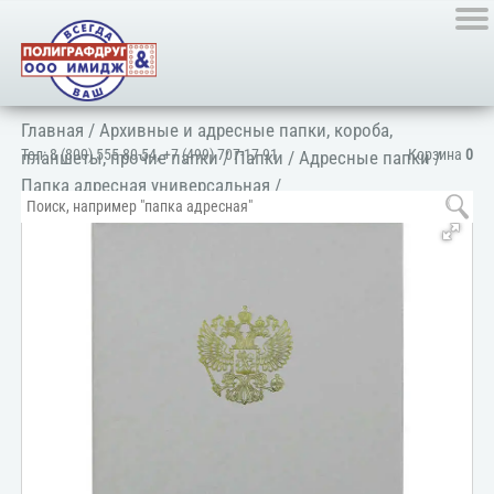
Главная
/
Архивные и адресные папки, короба,
Тел:
8 (800) 555-80-54
,
+7 (499) 707-17-91
Корзина
0
планшеты, прочие папки
/
Папки
/
Адресные папки
/
Папка адресная универсальная
/