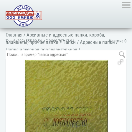
Главная
/
Архивные и адресные папки, короба,
Тел:
8 (800) 555-80-54
,
+7 (499) 707-17-91
Корзина
0
планшеты, прочие папки
/
Папки
/
Адресные папки
/
Папка адресная поздравительная
/