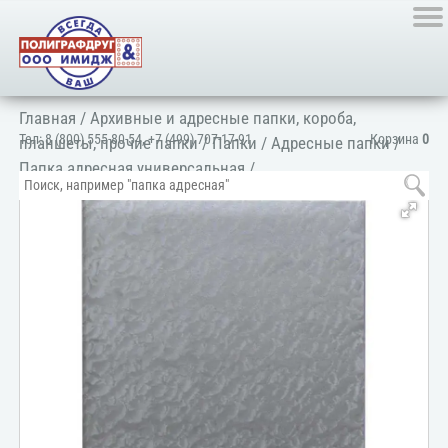
Главная
/
Архивные и адресные папки, короба,
Тел:
8 (800) 555-80-54
,
+7 (499) 707-17-91
Корзина
0
планшеты, прочие папки
/
Папки
/
Адресные папки
/
Папка адресная универсальная
/