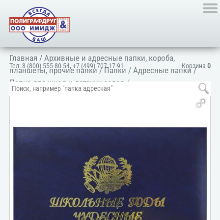
Главная
/
Архивные и адресные папки, короба,
Тел:
8 (800) 555-80-54
,
+7 (499) 707-17-91
Корзина
0
планшеты, прочие папки
/
Папки
/
Адресные папки
/
Папка для школ и детских садов
/