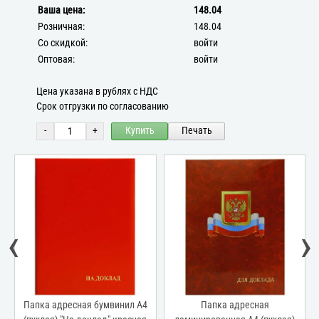
Ваша цена:
148.04
Розничная:
148.04
Со скидкой:
войти
Оптовая:
войти
Цена указана в рублях с НДС
Срок отгрузки по согласованию
-
+
Купить
Печать
‹
›
е
Папка адресная бумвинил А4
Папка адресная