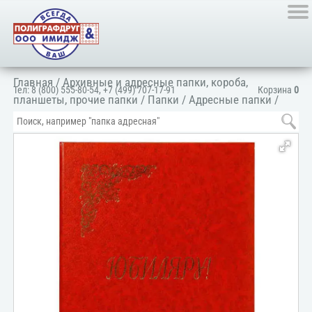
Главная
/
Архивные и адресные папки, короба,
Тел:
8 (800) 555-80-54
,
+7 (499) 707-17-91
Корзина
0
планшеты, прочие папки
/
Папки
/
Адресные папки
/
Папка адресная поздравительная
/