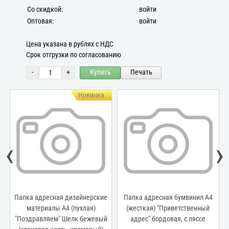
Со скидкой:
войти
Оптовая:
войти
Цена указана в рублях с НДС
Срок отгрузки по согласованию
-
+
Купить
Печать
Новинка
‹
›
е
Папка адресная дизайнерские
Папка адресная бумвинил А4
материалы А4 (пухлая)
(жесткая) "Приветственный
ая
"Поздравляем" Шелк бежевый
адрес" бордовая, с ляссе