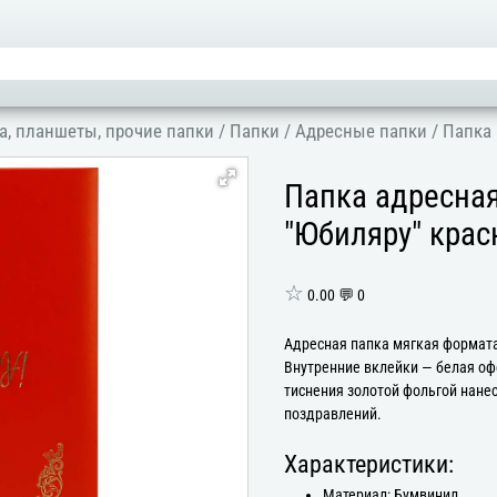
а, планшеты, прочие папки
/
Папки
/
Адресные папки
/
Папка 
Папка адресная
"Юбиляру" крас
☆
0.00 💬 0
Адресная папка мягкая формата
Внутренние вклейки — белая оф
тиснения золотой фольгой нане
поздравлений.
Характеристики:
Материал: Бумвинил