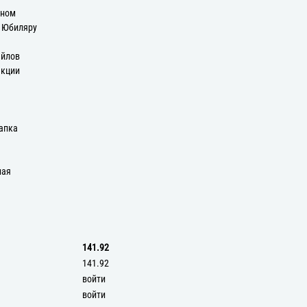
оном
: Юбиляру
айлов
екции
апка
ная
141.92
141.92
войти
войти