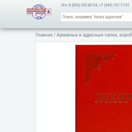
Тел:
8 (800) 555-80-54
,
+7 (499) 707-17-91
Главная
/
Архивные и адресные папки, короб