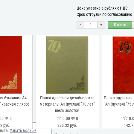
Цена указана в рублях с НДС
Срок отгрузки по согласованию
-
+
Купить
ая бумвинил А4
Папка адресная дизайнерские
Папка адресная
" красная с ляссе
материалы А4 (пухлая) "70 лет"
А4 (пухлая) "75 
шелк золотой
☆
☆
00 💬 0
0.00 💬 0
0.0
2 руб.
226.32 руб.
142.7
пыта.
Узнать больше