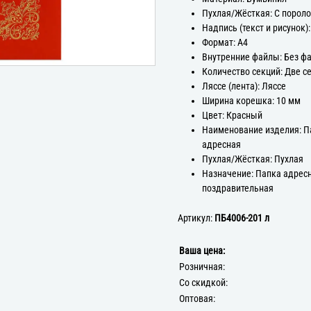
Пухлая/Жёсткая: С порол
Надпись (текст и рисунок)
Формат: А4
Внутренние файлы: Без ф
Количество секций: Две с
Ляссе (лента): Ляссе
Ширина корешка: 10 мм
Цвет: Красный
Наименование изделия: П
адресная
Пухлая/Жёсткая: Пухлая
Назначение: Папка адрес
поздравительная
Артикул:
ПБ4006-201 л
Ваша цена:
Розничная:
Со скидкой:
Оптовая: