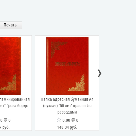
Печать
›
 ламинированная
Папка адресная бумвинил А4
Папка адресна
лет" Гроза бордо
(пухлая) "50 лет" красный с
(жесткая) "5
разводами
☆
☆
0 💬 0
0.00 💬 0
0.0
7 руб.
148.04 руб.
107.32