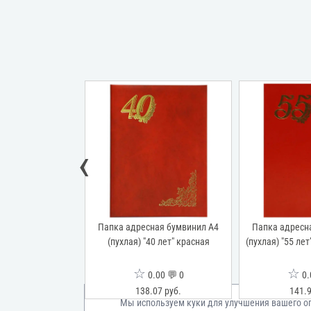
‹
ая дизайнерские
Папка адресная бумвинил А4
Папка адресн
пухлая) "75 лет"
(пухлая) "40 лет" красная
(пухлая) "55 лет
золотой
☆
☆
00 💬 0
0.00 💬 0
0.
32 руб.
138.07 руб.
141.9
Мы используем куки для улучшения вашего о