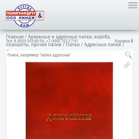
Главная
/
Архивные и адресные папки, короба,
Тел:
8 (800) 555-80-54
,
+7 (499) 707-17-91
Корзина
0
планшеты, прочие папки
/
Папки
/
Адресные папки
/
Папка адресная деловая
/