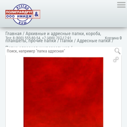
Главная
/
Архивные и адресные папки, короба,
Тел:
8 (800) 555-80-54
,
+7 (499) 707-17-91
Корзина
0
планшеты, прочие папки
/
Папки
/
Адресные папки
/
Папка адресная универсальная
/