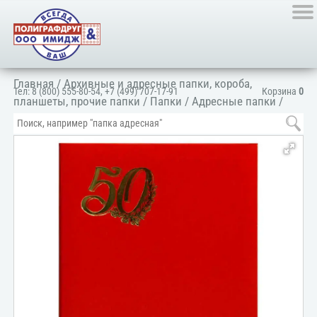
Главная
/
Архивные и адресные папки, короба,
Тел:
8 (800) 555-80-54
,
+7 (499) 707-17-91
Корзина
0
планшеты, прочие папки
/
Папки
/
Адресные папки
/
Папка адресная поздравительная
/