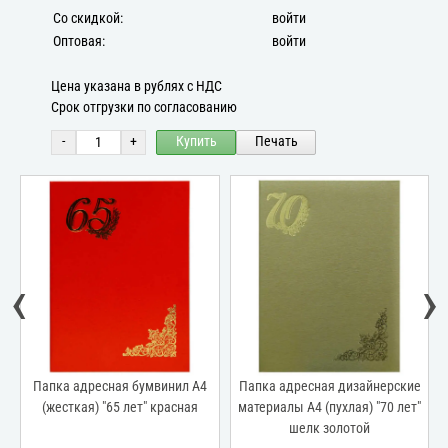
Со скидкой:
войти
Оптовая:
войти
Цена указана в рублях с НДС
Срок отгрузки по согласованию
-
+
Купить
Печать
‹
›
Папка адресная бумвинил А4
Папка адресная дизайнерские
з
(жесткая) "65 лет" красная
материалы А4 (пухлая) "70 лет"
шелк золотой