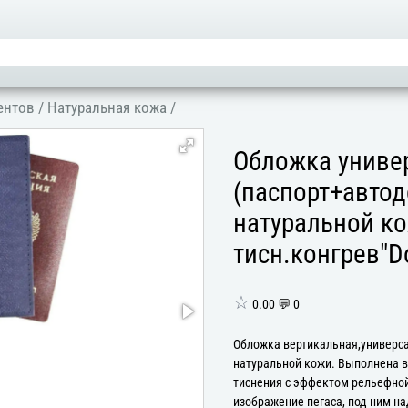
ентов
/
Hатуральная кожа
/
Обложка униве
(паспорт+автод
натуральной ко
тисн.конгрев"D
☆
0.00 💬 0
Обложка вертикальная,универса
натуральной кожи. Выполнена в
тиснения с эффектом рельефной
изображение пегаса, под ним н