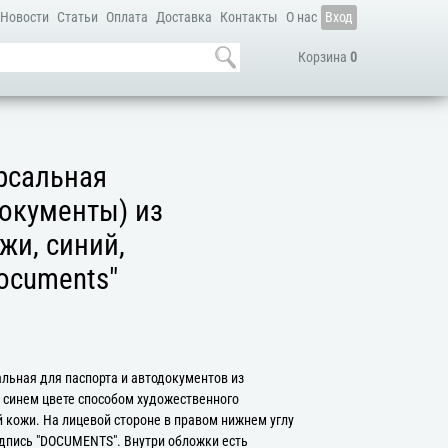
Новости
Статьи
Оплата
Доставка
Контакты
О нас
Вход
Корзина
0
рсальная
окументы) из
жи, синий,
ocuments"
льная для паспорта и автодокументов из
 синем цвете способом художественного
 кожи. На лицевой стороне в правом нижнем углу
адпись "DOCUMENTS". Внутри обложки есть