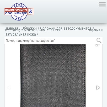
Главная
/
Обложки
/
Обложки для автодокументов
/
Тел:
8 (800) 555-80-54
,
+7 (499) 707-17-91
Корзина
0
Hатуральная кожа
/