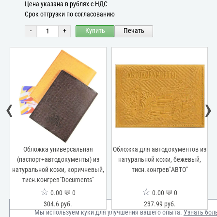
Цена указана в рублях с НДС
Срок отгрузки по согласованию
-
+
Купить
Печать
‹
›
из
Обложка универсальная
Обложка для автодокументов из
(паспорт+автодокументы) из
натуральной кожи, бежевый,
натуральной кожи, коричневый,
тисн.конгрев"АВТО"
тисн.конгрев"Documents"
☆
☆
0.00 💬 0
0.00 💬 0
304.6 руб.
237.99 руб.
Мы используем куки для улучшения вашего опыта.
Узнать бол