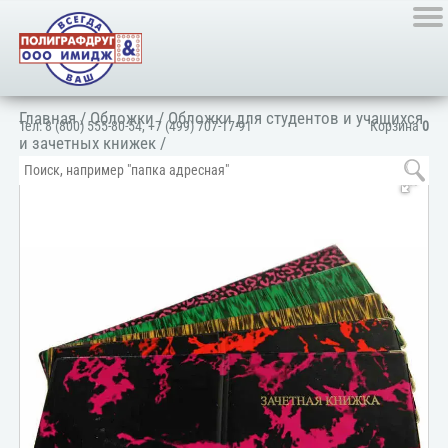
Главная
/
Обложки
/
Обложки для студентов и учащихся
Тел:
8 (800) 555-80-54
,
+7 (499) 707-17-91
Корзина
0
и зачетных книжек
/