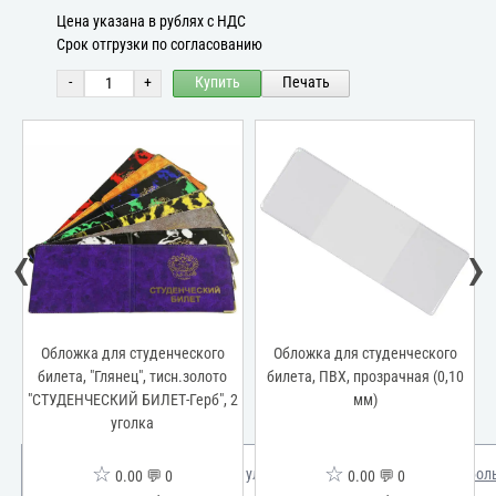
Цена указана в рублях с НДС
Срок отгрузки по согласованию
-
+
Купить
Печать
‹
›
и
Обложка для студенческого
Обложка для студенческого
билета, "Глянец", тисн.золото
билета, ПВХ, прозрачная (0,10
"СТУДЕНЧЕСКИЙ БИЛЕТ-Герб", 2
мм)
уголка
☆
☆
Мы используем куки для улучшения вашего опыта.
Узнать бол
0.00 💬 0
0.00 💬 0