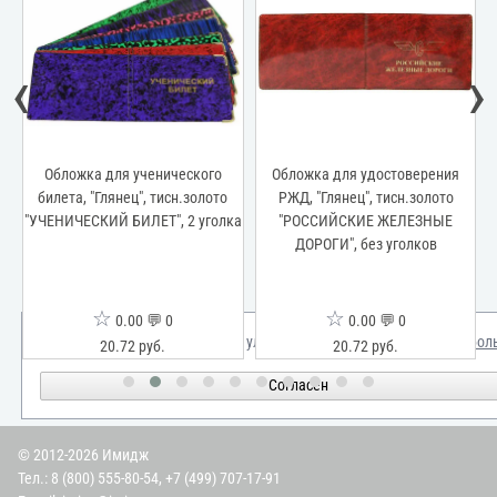
‹
›
Обложка для ученического
Обложка для удостоверения
ВД
билета, "Глянец", тисн.золото
РЖД, "Глянец", тисн.золото
"УЧЕНИЧЕСКИЙ БИЛЕТ", 2 уголка
"РОССИЙСКИЕ ЖЕЛЕЗНЫЕ
ДОРОГИ", без уголков
☆
☆
0.00 💬 0
0.00 💬 0
Мы используем куки для улучшения вашего опыта.
Узнать бол
20.72 руб.
20.72 руб.
Согласен
© 2012-2026 Имидж
Тел.:
8 (800) 555-80-54
,
+7 (499) 707-17-91