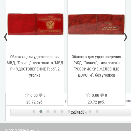
‹
›
Обложка для удостоверения
Обложка для удостоверения
МВД, "Глянец", тисн.золото "МВД
РЖД, "Глянец", тисн.золото
ка
РФ-УДОСТОВЕРЕНИЕ-Герб", 2
"РОССИЙСКИЕ ЖЕЛЕЗНЫЕ
уголка
ДОРОГИ", без уголков
☆
☆
0.00 💬 0
0.00 💬 0
Мы используем куки для улучшения вашего опыта.
Узнать бол
20.72 руб.
20.72 руб.
Согласен
© 2012-2026 Имидж