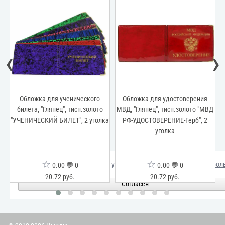
‹
›
Обложка для ученического
Обложка для удостоверения
0
билета, "Глянец", тисн.золото
МВД, "Глянец", тисн.золото "МВД
"УЧЕНИЧЕСКИЙ БИЛЕТ", 2 уголка
РФ-УДОСТОВЕРЕНИЕ-Герб", 2
уголка
☆
☆
Мы используем куки для улучшения вашего опыта.
Узнать бол
0.00 💬 0
0.00 💬 0
20.72 руб.
20.72 руб.
Согласен